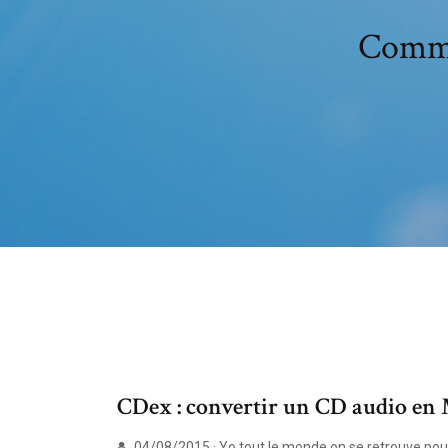
Comme
CDex : convertir un CD audio en
04/08/2015 · Yo tout le monde on se retrouve po