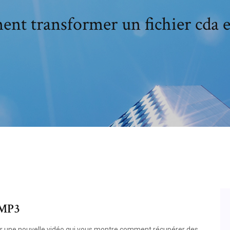
nt transformer un fichier cda 
 MP3
ur une nouvelle vidéo qui vous montre comment récupérer des