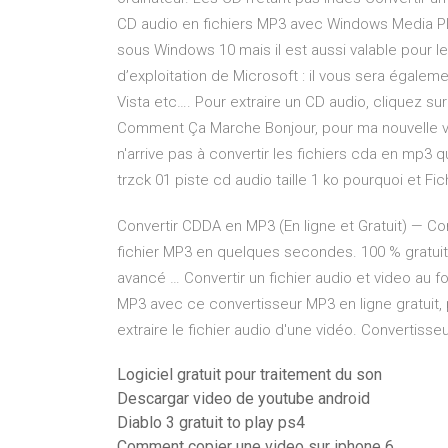
CD audio en fichiers MP3 avec Windows Media Pla
sous Windows 10 mais il est aussi valable pour 
d’exploitation de Microsoft : il vous sera égalem
Vista etc…. Pour extraire un CD audio, cliquez sur
Comment Ça Marche Bonjour, pour ma nouvelle voit
n'arrive pas à convertir les fichiers cda en mp3 q
trzck 01 piste cd audio taille 1 ko pourquoi et 
Convertir CDDA en MP3 (En ligne et Gratuit) — C
fichier MP3 en quelques secondes. 100 % gratuit, s
avancé … Convertir un fichier audio et video au f
MP3 avec ce convertisseur MP3 en ligne gratuit, 
extraire le fichier audio d'une vidéo. Convertiss
Logiciel gratuit pour traitement du son
Descargar video de youtube android
Diablo 3 gratuit to play ps4
Comment copier une video sur iphone 6