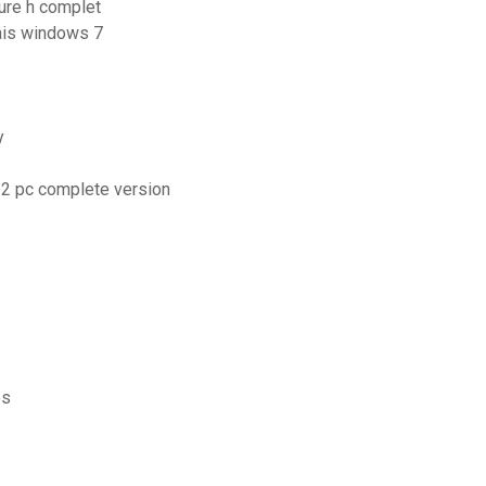
ure h complet
cais windows 7
y
2 pc complete version
es