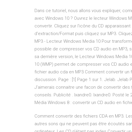
Dans ce tutoriel, nous allons vous expliquer, c
avec Windows 10 ? Ouvrez le lecteur Windows Me
convertir. Cliquez sur l’icône du CD apparaissan
d’extraction/Format puis cliquez sur MP3. Cliq
MP3 - Lecteur Windows Media 10 Pour transformer 
possible de compresser vos CD audio en MP3, sans
sa dernière version, le Lecteur Windows Media 
10 (WMP) permet de compresser vos CD audio 
fichier audio cda en MP3 Comment convertir un f
discussion. Page : [1] Page 1 sur 1. Jelab. Jelab 
J'aimerais connaitre une facon de convertir des f
conseils. Publicité . Ixandre0. Ixandre0. Posté l
Média Windows 8 : convertir un CD audio en fichie
Comment convertir des fichiers CDA en MP3. Le
autres sons qui ne peuvent pas être écoutés san
ordinateur. Les CD n'étant pas indes Convertir u