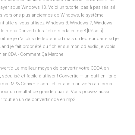
yer sous Windows 10. Voici un tutoriel pas à pas réalisé
les versions plus anciennes de Windows, le système
ent utile si vous utilisez Windows 8, Windows 7, Windows
 le menu Convertir les fichiers cda en mp3 [Résolu] -
ure je n'ai plus de lecteur cd mais un lecteur carte sd je
uand je fait propriété du fichier sur mon cd audio je vpois
Fichier CDA - Comment Ça Marche
onvertio Le meilleur moyen de convertir votre CDDA en
écurisé et facile à utiliser ! Convertio — un outil en ligne
ormat MP3 Convertir son fichier audio ou vidéo au format
pour un résultat de grande qualité. Vous pouvez aussi
eur tout en un de convertir cda en mp3