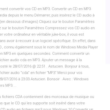
omment convertir vos CD en MP3. Convertir un CD en MP3
dia depuis le menu Démarrer, puis insérez le CD audio à
t (en dessous d’images) Cliquez sur le bouton Paramètres
uez sur le bouton Paramètres Compressez vos CD audio en
votre ordinateur en véritable juke-box, il vous est
 avoir à recourir à un logiciel spécifique. En effet, dans
10 , connu également sous le nom de Windows Media Player
en MP3 en quelques secondes. Comment convertir un
ichier audio cda en MP3. Ajouter un message à la
Posté le 28/07/2016 @ 22:51 . Astucien. Bonjour à tous,
ichier audio "cda" en fichier "MP3" Merci pour vos
e 28/07/2016 à 23:03 Astucien. Bonsoir . Avec : Windows
rs MP3 ...
s fichiers CDA contiennent des morceaux de musique ou
s que le CD qui les supporte soit inséré dans votre
n CD audio en fichiers mp3 sous Windows 10 Convertir un