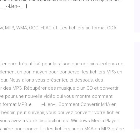
___--Lien--_
AV, MP3, WMA, OGG, FLAC et. Les fichiers au format CDA
t encore très utilisé pour la raison que certains lecteurs ne
 également un bon moyen pour conserver les fichiers MP3 en
e dur. Nous allons vous présenter, ci-dessous, des
ir des MP3. Récupérer des musique d'un CD et convertir
uve pour une nouvelle vidéo qui vous montre comment
n format MP3 ★_____--Lien--_ Comment Convertir M4A en
esoin peut survenir, vous pouvez convertir votre fichier
 vous avez à votre disposition est Windows Media Player.
 manière pour convertir des fichiers audio M4A en MP3 grâce