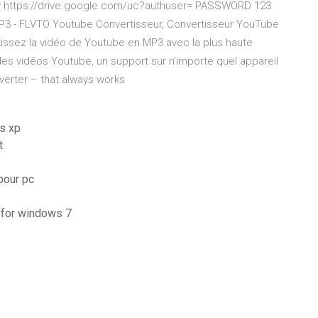
 https://drive.google.com/uc?authuser= PASSWORD 123
P3 - FLVTO Youtube Convertisseur, Convertisseur YouTube
tissez la vidéo de Youtube en MP3 avec la plus haute
es vidéos Youtube, un support sur n'importe quel appareil
erter – that always works
ws xp
t
pour pc
r for windows 7