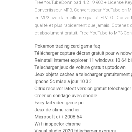
FreeYouTubeDownload_4.2.19.902 + License Key
Convertisseur MP3, Convertisseur YouTube en M
en MP3 avec la meilleure qualité! FLVTO - Conver
qualité et plus rapidement que jamais. Obtenez d
et absolument gratuit. Free YouTube to MP3 Conv
Pokemon trading card game faq
Télécharger capture décran gratuit pour windo
Reinstall internet explorer 11 windows 10 64 bi
Telecharger jeux de voiture gratuit uptodown
Jeux objets caches a telecharger gratuitement 
Iphone 5c mise a jour 10.3.3
Citrix receiver latest version gratuit télécharge
Créer un sondage avec doodle
Fairy tail video game pc
Jeux de slime rancher
Microsoft c++ 2008 64
Wi fi inspector chrome
Visual studio 2020 télécharger express