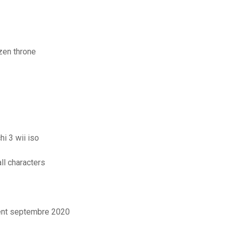
zen throne
i 3 wii iso
ll characters
ent septembre 2020