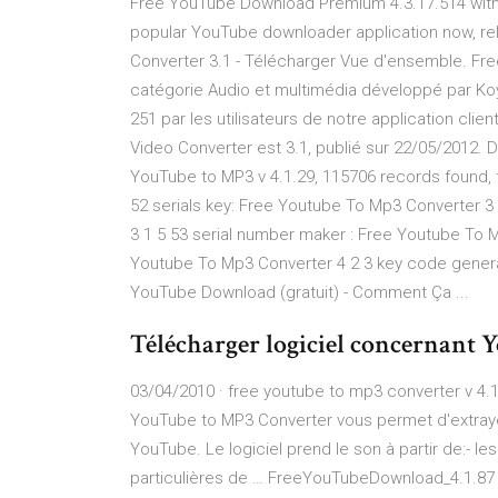
Free YouTube Download Premium 4.3.17.514 wit
popular YouTube downloader application now, rel
Converter 3.1 - Télécharger Vue d'ensemble. Fre
catégorie Audio et multimédia développé par Koyot
251 par les utilisateurs de notre application clie
Video Converter est 3.1, publié sur 22/05/2012. 
YouTube to MP3 v 4.1.29, 115706 records found, 
52 serials key: Free Youtube To Mp3 Converter 3
3 1 5 53 serial number maker : Free Youtube To M
Youtube To Mp3 Converter 4 2 3 key code gener
YouTube Download (gratuit) - Comment Ça ...
Télécharger logiciel concernant 
03/04/2010 · free youtube to mp3 converter v 4.1.
YouTube to MP3 Converter vous permet d'extrayer
YouTube. Le logiciel prend le son à partir de:- le
particulières de … FreeYouTubeDownload_4.1.87 /