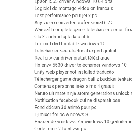
Epson l555 driver windows 10 64 bits
Logiciel de montage video en francais
Test performance pour jeux pc
Any video converter professional 6.2.5
Warcraft complete game télécharger gratuit fro
Gta 3 android apk data obb
Logiciel dvd bootable windows 10
Télécharger see electrical expert gratuit
Real city car driver gratuit télécharger
Hp envy 5530 driver télécharger windows 10
Unity web player not installed tradução
Télécharger game dragon ball z budokai tenkaich
Contenus personnalisés sims 4 gratuit
Naruto ultimate ninja storm generations unlock a
Notification facebook qui ne disparait pas
Fond décran 3d animé pour pc
Dj mixer for pc windows 8
Passer de windows 7 à windows 10 gratuitem
Code rome 2 total war pc