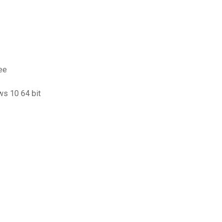
ee
ws 10 64 bit