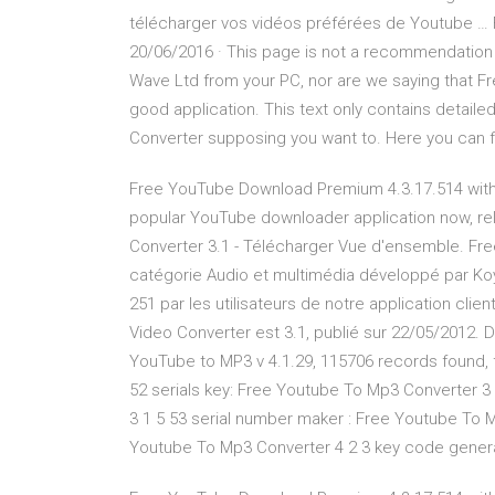
télécharger vos vidéos préférées de Youtube … 
20/06/2016 · This page is not a recommendation
Wave Ltd from your PC, nor are we saying that F
good application. This text only contains detai
Converter supposing you want to. Here you can fi
Free YouTube Download Premium 4.3.17.514 wit
popular YouTube downloader application now, rel
Converter 3.1 - Télécharger Vue d'ensemble. Fre
catégorie Audio et multimédia développé par Koyot
251 par les utilisateurs de notre application clie
Video Converter est 3.1, publié sur 22/05/2012. 
YouTube to MP3 v 4.1.29, 115706 records found, 
52 serials key: Free Youtube To Mp3 Converter 3
3 1 5 53 serial number maker : Free Youtube To M
Youtube To Mp3 Converter 4 2 3 key code gener