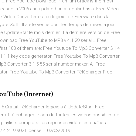
h … Free YouTube Download Premium Crack is the most
eased in 2006 and updated on a regular basis. Free Video
e Video Converter est un logiciel de Freeware dans la
e Soft.. Il a été vérifié pour les temps de mises à jour
nte UpdateStar le mois dernier.. La dernière version de Free
Download Free YouTube to MP3 v 4.1.29 serial … Free
first 100 of them are: Free Youtube To Mp3 Converter 3 1 4
 1 1 1 key code generator: Free Youtube To Mp3 Converter
p3 Converter 3 1 5 55 serial number maker: All Free
ator: Free Youtube To Mp3 Converter Télécharger Free
YouTube (Internet)
5 Gratuit Télécharger logiciels à UpdateStar - Free
 et télécharger le son de toutes les vidéos possibles de
s playlists complets- les reponses vidéo- les chaînes
 4.2.19.902 License … 02/03/2019 ·