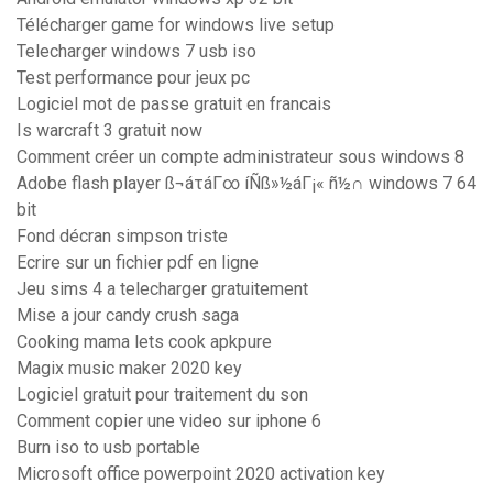
Télécharger game for windows live setup
Telecharger windows 7 usb iso
Test performance pour jeux pc
Logiciel mot de passe gratuit en francais
Is warcraft 3 gratuit now
Comment créer un compte administrateur sous windows 8
Adobe flash player ß¬áτáΓ∞ íÑß»½áΓ¡« ñ½∩ windows 7 64
bit
Fond décran simpson triste
Ecrire sur un fichier pdf en ligne
Jeu sims 4 a telecharger gratuitement
Mise a jour candy crush saga
Cooking mama lets cook apkpure
Magix music maker 2020 key
Logiciel gratuit pour traitement du son
Comment copier une video sur iphone 6
Burn iso to usb portable
Microsoft office powerpoint 2020 activation key