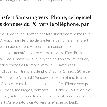
os images et vos vidéos, sans passer par iCloud ni
ransfert Samsung vers iPhone, ce logiciel
s données du PC vers le téléphone, par
 ou iPod touch. iMazing est tout simplement le meilleur
PC. Apps Transfert rapide Système de fichiers Transfert
os images et vos vidéos, sans passer par iCloud ni
nes pour transférer votre vidéo sur votre iPad. Brancher le
s l'iPad. 6 mars 2019 Tous types de fichiers : musiques,
r des photos d'un iPhone vers un PC avec WinX
e; Cliquer sur “transfert de photo” sur la 24 sept. 2018 Le
 PC ou votre Mac est ( Windows ou Mac) et une fois le
0 Quel est le meilleur logiciel de transfert iPhone vers pc
, vidéos, messages, contacts … 10 janv. 2019 Ce logiciel
giarty. A la fois pour transférer vos photos ou vos vidéos,
fert d'une photo d'un PC vers un iPhone ou Ipad).