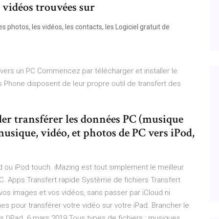
 vidéos trouvées sur
les photos, les vidéos, les contacts, les Logiciel gratuit de
 vers un PC Commencez par télécharger et installer le
ws Phone disposent de leur propre outil de transfert des
der transférer les données PC (musique
musique, vidéo, et photos de PC vers iPod,
 ou iPod touch. iMazing est tout simplement le meilleur
PC. Apps Transfert rapide Système de fichiers Transfert
os images et vos vidéos, sans passer par iCloud ni
nes pour transférer votre vidéo sur votre iPad. Brancher le
s l'iPad. 6 mars 2019 Tous types de fichiers : musiques,