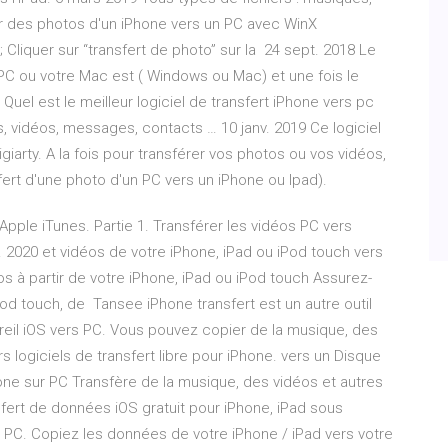
r des photos d'un iPhone vers un PC avec WinX
e; Cliquer sur “transfert de photo” sur la 24 sept. 2018 Le
 PC ou votre Mac est ( Windows ou Mac) et une fois le
0 Quel est le meilleur logiciel de transfert iPhone vers pc
, vidéos, messages, contacts … 10 janv. 2019 Ce logiciel
giarty. A la fois pour transférer vos photos ou vos vidéos,
fert d'une photo d'un PC vers un iPhone ou Ipad).
'Apple iTunes. Partie 1. Transférer les vidéos PC vers
. 2020 et vidéos de votre iPhone, iPad ou iPod touch vers
s à partir de votre iPhone, iPad ou iPod touch Assurez-
Pod touch, de Tansee iPhone transfert est un autre outil
pareil iOS vers PC. Vous pouvez copier de la musique, des
 logiciels de transfert libre pour iPhone. vers un Disque
one sur PC Transfère de la musique, des vidéos et autres
fert de données iOS gratuit pour iPhone, iPad sous
PC. Copiez les données de votre iPhone / iPad vers votre