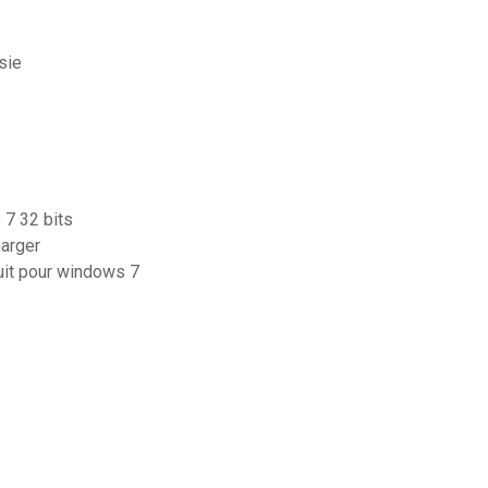
sie
 7 32 bits
harger
tuit pour windows 7