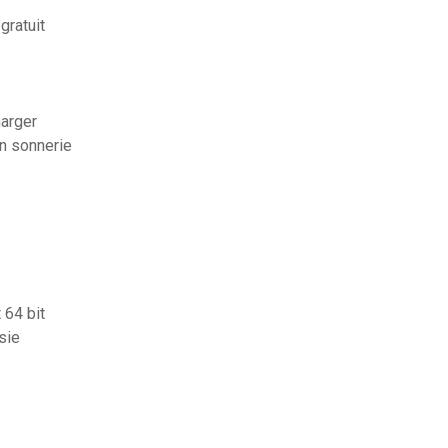
gratuit
harger
n sonnerie
 64 bit
sie