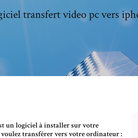
iciel transfert video pc vers ip
un logiciel à installer sur votre
oulez transférer vers votre ordinateur :