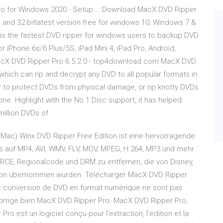
ro for Windows 2020 - Setup … Download MacX DVD Ripper
it and 32 bitlatest version free for windows 10, Windows 7 &
s the fastest DVD ripper for windows users to backup DVD
or iPhone 6s/6 Plus/5S, iPad Mini 4, iPad Pro, Android,
MacX DVD Ripper Pro 6.5.2.0 - top4download.com MacX DVD
which can rip and decrypt any DVD to all popular formats in
er to protect DVDs from physical damage, or rip knotty DVDs
 one. Highlight with the No.1 Disc support, it has helped
illion DVDs of
Mac) Winx DVD Ripper Free Edition ist eine hervorragende
 auf MP4, AVI, WMV, FLV, MOV, MPEG, H.264, MP3 und mehr
, RCE, Regionalcode und DRM zu entfernen, die von Disney,
rsion übernommen wurden. Télécharger MacX DVD Ripper
 de conversion de DVD en format numérique ne sont pas
orrige bien MacX DVD Ripper Pro. MacX DVD Ripper Pro,
 est un logiciel conçu pour l’extraction, l’édition et la