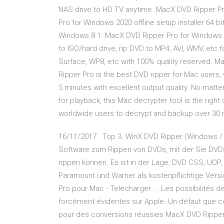
NAS drive to HD TV anytime. MacX DVD Ripper P
Pro for Windows 2020 offline setup installer 64 b
Windows 8.1. MacX DVD Ripper Pro for Windows i
to ISO/hard drive, rip DVD to MP4, AVI, WMV, etc f
Surface, WP8, etc with 100% quality reserved. 
Ripper Pro is the best DVD ripper for Mac users, 
5 minutes with excellent output quality. No matt
for playback, this Mac decrypter tool is the right
worldwide users to decrypt and backup over 30 m
16/11/2017 · Top 3. WinX DVD Ripper (Windows / 
Software zum Rippen von DVDs, mit der Sie DVDs
rippen können. Es ist in der Lage, DVD CSS, UOP
Paramount und Warner als kostenpflichtige Ve
Pro pour Mac - Telecharger ... Les possibilités
forcément évidentes sur Apple. Un défaut que c
pour des conversions réussies MacX DVD Ripper Pro