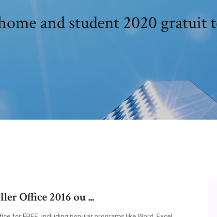
 home and student 2020 gratuit t
ler Office 2016 ou ...
ice for FREE, including popular programs like Word, Excel,