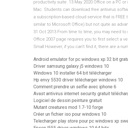
productivity suite. 13 May 2020 Office on a PC or i
Mac. Students can download free antivirus softwar
a subscription-based cloud service that is FREE t
similar to Microsoft Office) but not quite as adv
31 Oct 2013 From time to time, you may need to r
Office 2007 page requires you to first select a ve
Small However, if you can't find it, there are a 
Android emulator for pc windows xp 32 bit gratu
Driver samsung galaxy j5 windows 10
Windows 10 installer 64 bit télécharger
Hp envy 5530 driver télécharger windows 10
Comment prendre un selfie avec iphone 6
Avast antivirus internet security gratuit téléch
Logiciel de dessin peinture gratuit
Mutant creatures mod 1.7-10 forge
Créer un fichier iso pour windows 10
Telecharger play store pour pc windows xp sw
Epson l555 driver windows 10 64 bits