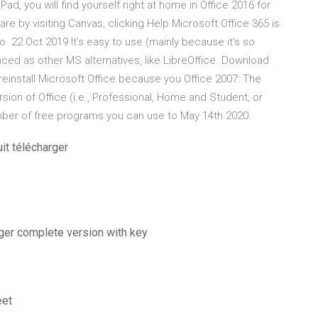
Pad, you will find yourself right at home in Office 2016 for
e by visiting Canvas, clicking Help Microsoft Office 365 is
o 22 Oct 2019 It's easy to use (mainly because it's so
anced as other MS alternatives, like LibreOffice. Download
einstall Microsoft Office because you Office 2007: The
rsion of Office (i.e., Professional, Home and Student, or
number of free programs you can use to May 14th 2020.
it télécharger
arger complete version with key
eet