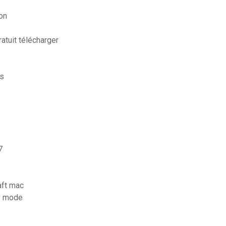
ion
atuit télécharger
es
7
aft mac
ry mode