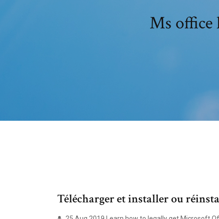
Ms office
Télécharger et installer ou réinstal
25 Aug 2019 Learn how to legally get Microsoft Off