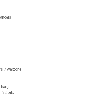
rancais
ows 7 warzone
charger
l 32 bits