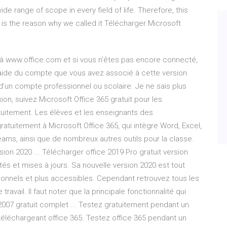
ide range of scope in every field of life. Therefore, this
s is the reason why we called it Télécharger Microsoft
à www.office.com et si vous n’êtes pas encore connecté,
aide du compte que vous avez associé à cette version
u d’un compte professionnel ou scolaire. Je ne sais plus
ion, suivez Microsoft Office 365 gratuit pour les
tuitement. Les élèves et les enseignants des
tuitement à Microsoft Office 365, qui intègre Word, Excel,
ams, ainsi que de nombreux autres outils pour la classe.
sion 2020 ... Télécharger office 2019 Pro gratuit version
ités et mises à jours. Sa nouvelle version 2020 est tout
ionnels et plus accessibles. Cependant retrouvez tous les
ravail. Il faut noter que la principale fonctionnalité qui
2007 gratuit complet ... Testez gratuitement pendant un
téléchargeant office 365. Testez office 365 pendant un