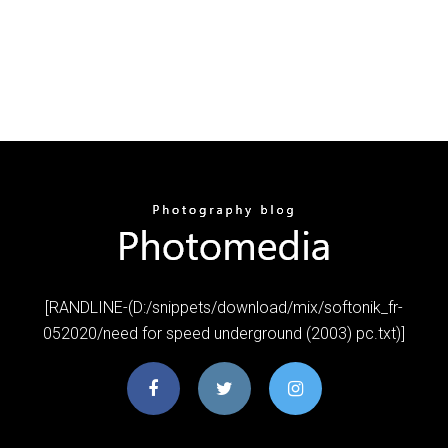
[RANDLINE-(D:/snippets/download/mix/softonik_fr-
052020/need for speed underground (2003) pc.txt)]