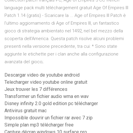
Collection patch français PC, Age of Empires 3 CC french
language pack multi téléchargement gratuit Age Of Empires III
Patch 1.14 (gratis) - Scaricare la ... Age of Empires III Patch è
l’ultimo aggiornamento di Age of Empires III, un fantastico
gioco di strategia ambientato nel 1492, nel bel mezzo della
scoperta dell’America. Questa patch risolve alcuni problemi
presenti nella versione precedente, tra cui: * Sono state
aggiunte le etichette per i clan anche alla configurazione
avanzata del gioco;
Descargar video de youtube android
Telecharger video youtube online gratuit
Jeux trouver les 7 différences
Transformer un fichier audio wma en wav
Disney infinity 2.0 gold edition pc télécharger
Antivirus gratuit mac
Impossible douvrir un fichier rar avec 7 zip
Simple plan mp3 télécharger free
Capture décran windows 10 surface pro