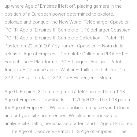
up where Age of Empires II left off, placing gamers in the
position of a European power determined to explore,
colonize and conquer the New World. Télécharger Cpasbien
[PC FR] Age of Empires III: Complete ... Télécharger Cpasbien
[PC FR] Age of Empires III: Complete Collection + Patch FR.
Posted on 20 août 2017 by Torrent Cpasbien – Nom de la
release : Age.of.Empires.III.Complete.Collection-PROPHET –
Format : iso – Plateforme : PC – Langue : Anglais + Patch
français – Découpé avec : WinRar – Taille des fichiers : 1 x
2.43 Go – Taille totale : 2.43 Go – Hébergeur : Mega
Age Of Empires 3 Demo et patch à télécharger Patch 1.13 -
Age of Empires III Downloads | … 11/06/2009 · The 1.13 patch
for Age of Empires III. We use cookies to enable you to log in
and set your site preferences. We also use cookies to
analyse site traffic, personalise content and … Age of Empires
III: The Age of Discovery - Patch 1.13 Age of Empires III: The