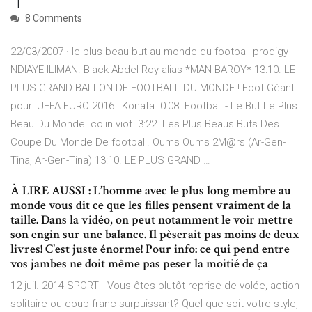
8 Comments
22/03/2007 · le plus beau but au monde du football prodigy
NDIAYE ILIMAN. Black Abdel Roy alias *MAN BAROY* 13:10. LE
PLUS GRAND BALLON DE FOOTBALL DU MONDE ! Foot Géant
pour lUEFA EURO 2016 ! Konata. 0:08. Football - Le But Le Plus
Beau Du Monde. colin viot. 3:22. Les Plus Beaus Buts Des
Coupe Du Monde De football. Oums Oums 2M@rs (Ar-Gen-
Tina, Ar-Gen-Tina) 13:10. LE PLUS GRAND …
À LIRE AUSSI : L’homme avec le plus long membre au
monde vous dit ce que les filles pensent vraiment de la
taille. Dans la vidéo, on peut notamment le voir mettre
son engin sur une balance. Il pèserait pas moins de deux
livres! C’est juste énorme! Pour info: ce qui pend entre
vos jambes ne doit même pas peser la moitié de ça
12 juil. 2014 SPORT - Vous êtes plutôt reprise de volée, action
solitaire ou coup-franc surpuissant? Quel que soit votre style,