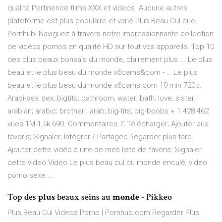
qualité Pertinence films XXX et videos. Aucune autres
plateforme est plus populaire et varié Plus Beau Cul que
Pornhub! Naviguez à travers notre impressionnante collection
de vidéos pornos en qualité HD sur tout vos appareils. Top 10
des plus beaux bonsaïs du monde, clairement plus ... Le plus
beau et le plus beau du monde x6cams&com - … Le plus
beau et le plus beau du monde x6cams.com 19 min 720p.
Arabi-sex; sex; bigtits; bathroom; water; bath; love; sister;
arabian; arabic; brother ; arab; big-tits; big-boobs + 1 428 462
vues 1M 1,5k 690. Commentaires 7; Télécharger; Ajouter aux
favoris; Signaler; Intégrer / Partager; Regarder plus tard.
Ajouter cette vidéo à une de mes liste de favoris: Signaler
cette video Video Le plus beau cul du monde enculé, video
porno sexe ...
Top des
plus
beaux seins au
monde
- Pikkeo
Plus Beau Cul Videos Porno | Pornhub.com Regarder Plus